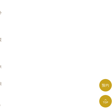
外
暖
来
根
预约

0