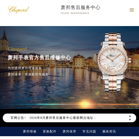
萧邦售后服务中心

tissot maintenance
Chopard
萧邦手表官方售后维修中心
为您提供萧邦维修服务
萧邦保养、更换配件等服务
2026年8月萧邦中国区售后服务网络优化升级公告
2026年8月萧邦全国官方售后客户服务热线：400-885-0231
萧邦官方全国统一服务热线400-885-0231，服务覆盖中国大陆、香港、澳门、台湾全部区域（非大陆需加拨“+86”）
▲
官网公告>
2026年8月萧邦售后服务中心最新网点地址：
▼
北京市朝阳区建国门外大街甲6号华熙国际中心写字楼D座11层1102室（北京总部）（需提前预约）
萧邦维修
更换配件
萧邦保养
常见问题
腕表资讯
北京市东城区东长安街1号东方广场写字楼W3座6层602室（需提前预约）