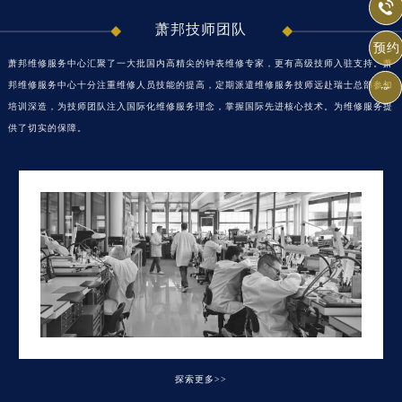

安徽省芜湖市镜湖区中山路步行街萧邦售后服务中心（需提前预约）
萧邦技师团队
安徽省宣城市宣州区叠嶂西路萧邦售后服务中心（需提前预约）
预约
萧邦维修服务中心汇聚了一大批国内高精尖的钟表维修专家，更有高级技师入驻支持。萧
福建省龙岩市新罗区九一南路萧邦售后服务中心（需提前预约）
邦维修服务中心十分注重维修人员技能的提高，定期派遣维修服务技师远赴瑞士总部参加

福建省南平市建阳区人民西路萧邦售后服务中心（需提前预约）
培训深造，为技师团队注入国际化维修服务理念，掌握国际先进核心技术。为维修服务提
福建省宁德市蕉城区天湖东路萧邦售后服务中心（需提前预约）
供了切实的保障。
福建省莆田市城厢区霞林街道荔华东大道萧邦售后服务中心（需提前预约）
福建省三明市三元区东乾二路萧邦售后服务中心（需提前预约）
福建省漳州市龙文区步港路萧邦售后服务中心（需提前预约）
江苏省常州市新北区龙锦路1590号现代传媒中心5号楼10层1008室萧邦售后服务中心（需提前预约）
江苏省淮安市清江浦区淮海北路萧邦售后服务中心（需提前预约）
江苏省连云港市海州区通灌北路萧邦售后服务中心（需提前预约）
江苏省南京市秦淮区中山南路1号南京中心22层22-C1-C3室萧邦售后服务中心（需提前预约）
江苏省宿迁市宿城区西湖路萧邦售后服务中心（需提前预约）
江苏省泰州市海陵区永定东路399号置地商务中心东塔（华润万象城）17层1706室萧邦售后服务中心（需提前预约）
江苏省徐州市鼓楼区淮海东路29号苏宁广场IFC国际金融中心35层3508室萧邦售后服务中心（需提前预约）
探索更多>>
江苏省盐城市盐都区世纪大道5号盐城金融城写字楼1号楼16层1604室萧邦售后服务中心（需提前预约）