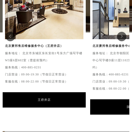
山东省济宁市任城区太白楼路萧邦售后服务中心（需提前预约）
山东省莱芜市文化南路8号银座商城名表维修一楼名表维修萧邦售后服务中心（需提前预约）
山东省临沂市兰山区解放路萧邦售后服务中心（需提前预约）
山东省日照市东港区烟台路萧邦售后服务中心（需提前预约）


山东省泰安市泰山区财源街道泰山大街萧邦售后服务中心（需提前预约）
北京萧邦售后维修服务中心（王府井店）
北京萧邦售后维修服务中心
山东省威海市环翠区新威海路89号振华商厦一楼名表维修萧邦售后服务中心（需提前预约）
服务地址： 北京市东城区东长安街1号东方广场写字楼
服务地址： 北京市朝阳区
山东省潍坊市奎文区东风东街萧邦售后服务中心（需提前预约）
W3座6层602室（需提前预约）
中心写字楼D座11层110
山东省枣庄市滕州市北辛路与善国路交叉口萧邦售后服务中心（需提前预约）
服务热线：
400-885-0231
约）
山东省淄博市张店区金晶大道萧邦售后服务中心（需提前预约）
门店营业：09:00-19:30（节假日正常营业）
服务热线：
400-885-0231
上海市黄浦区南京东路299号宏伊国际广场写字楼8层806室萧邦售后服务中心（需提前预约）
客服在线：08:00-22:00（节假日正常营业）
门店营业：09:00-19:3
上海市徐汇区虹桥路3号港汇中心2座37层3705室萧邦售后服务中心（需提前预约）
客服在线：08:00-22:0
浙江省杭州市上城区钱江路1366号华润大厦A座5层503-5室萧邦售后服务中心（需提前预约）
王府井店
浙江省湖州市吴兴区劳动路萧邦售后服务中心（需提前预约）
国
浙江省嘉兴市南湖区广益路705号嘉兴世界贸易中心A座13层1304室萧邦售后服务中心（需提前预约）
浙江省金华市金东区东市南街777号金华万达广场4号楼22楼2209室萧邦售后服务中心（需提前预约）
浙江省丽水市莲都区解放街萧邦售后服务中心（需提前预约）