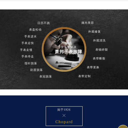
山西省长治市潞州区英雄中路萧邦售后服务中心（需提前预约）
山西省太原市迎泽区迎泽街道解放路15号亨得利名表维修授权店3楼萧邦售后服务中心（需提前预约）
天津市和平区赤峰道136号天津国际金融中心26层2603室萧邦售后服务中心（需提前预约）
抛光美容
日历不跳
安徽省安庆市迎江区人民路萧邦售后服务中心（需提前预约）
表盘松动
外观修复
手表进水
安徽省蚌埠市蚌山区淮河路萧邦售后服务中心（需提前预约）
外观清洗
手表走快
安徽省亳州市谯城区魏武大道萧邦售后服务中心（需提前预约）
全方位解决
表镜碎裂
手表走慢
萧邦手表故障
安徽省池州市贵池区长江路萧邦售后服务中心（需提前预约）
手表停走
表带断裂
安徽省滁州市琅琊区南谯北路萧邦售后服务中心（需提前预约）
指针脱落
表带更换
安徽省阜阳市颍州区颍州北路萧邦售后服务中心（需提前预约）
刻度脱落
表带定制
安徽省淮北市相山区淮海路萧邦售后服务中心（需提前预约）
表冠脱落
安徽省淮南市田家庵区国庆中路萧邦售后服务中心（需提前预约）
安徽省黄山市屯溪区黄山西路萧邦售后服务中心（需提前预约）
安徽省六安市金安区解放中路萧邦售后服务中心（需提前预约）
安徽省马鞍山市雨山区湖南西路萧邦售后服务中心（需提前预约）
始于1926

安徽省宿州市埇桥区人民中路萧邦售后服务中心（需提前预约）
Chopard
安徽省铜陵市铜官区石城大道萧邦售后服务中心（需提前预约）