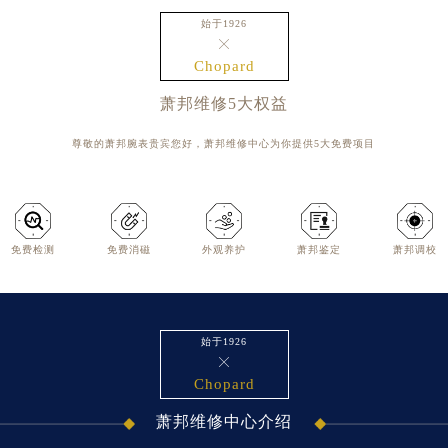
天津市和平区赤峰道136号天津国际金融中心写字楼26层2603室（需提前预约）
始于1926
上海市徐汇区虹桥路3号港汇中心写字楼2座37层3705室（需提前预约）

Chopard
上海市黄浦区南京东路299号宏伊国际广场写字楼8层806室（需提前预约）
南京市秦淮区中山南路1号（新街口）南京中心写字楼22层C1-1室（需提前预约）
萧邦维修5大权益
常州市新北区龙锦路1590号现代传媒中心写字楼5号楼10层1008室（需提前预约）
尊敬的萧邦腕表贵宾您好，萧邦维修中心为你提供5大免费项目
徐州市鼓楼区淮海东路29号苏宁广场IFC国际金融中心写字楼35层3508室（需提前预约）
扬州市邗江区国展路29号星耀天地写字楼1号楼18层1803室（需提前预约）
盐城市盐都区世纪大道5号盐城金融城写字楼1号楼16层1604室（需提前预约）
泰州市海陵区永定东路399号置地商务中心东塔写字楼（华润万象城）17层1706室（需提前预约）
免费检测
免费消磁
外观养护
萧邦鉴定
萧邦调校
宁波市江北区大闸南路500号来福士广场办公楼20层2009室（需提前预约）
杭州市上城区钱江路1366号华润大厦写字楼A座5层503-5室（需提前预约）
金华市金东区东市南街777号金华万达广场写字楼4号楼22层2209室（需提前预约）
始于1926
绍兴市越城区胜利东路379号世茂天际中心写字楼8层805室（需提前预约）

嘉兴市南湖区广益路705号嘉兴世界贸易中心写字楼A座13层1304室（需提前预约）
Chopard
南昌市红谷滩新区红谷中大道998号绿地双子塔（中央广场）A1座办公楼14层07室（需提前预约）
萧邦维修中心介绍
济南市历下区经十路11111号华润中心写字楼（万象城）15层1508室（需提前预约）