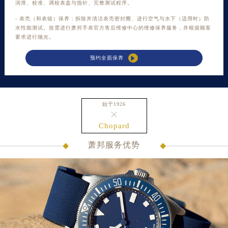
润滑、校准、调校表盘与指针、完整测试程序。
辽宁省阜新市海州区解放大街萧邦售后服务中心（需提前预约）
- 表壳（和表链）保养：拆除并清洁表壳密封圈、进行空气与水下（适用时）防
辽宁省葫芦岛市连山区中央路萧邦售后服务中心（需提前预约）
水性能测试。按需进行
萧邦手表官方售后维修中心
的维修保养服务，并根据顾客
辽宁省锦州市古塔区中央大街萧邦售后服务中心（需提前预约）
要求进行抛光。
辽宁省辽阳市白塔区新运大街萧邦售后服务中心（需提前预约）

预约全面保养
辽宁省盘锦市兴隆台区石油大街萧邦售后服务中心（需提前预约）
辽宁省铁岭市银州区南马路萧邦售后服务中心（需提前预约）
辽宁省营口市站前区市府路与渤海大街交叉口萧邦售后服务中心（需提前预约）
始于1926
辽宁省沈阳市沈河区中街路137号亨得利名表维修授权店1楼萧邦售后服务中心（需提前预约）

辽宁省沈阳市沈河区中街路83号亨得利名表维修授权店1楼萧邦售后服务中心（需提前预约）
Chopard
北京市朝阳区建国门外大街甲6号华熙国际中心D座11层1102室萧邦售后服务中心（北京总部）（需提前预约）
萧邦服务优势
北京市东城区东长安街1号王府井东方广场W3座6层602室萧邦售后服务中心（需提前预约）
河北省保定市竞秀区朝阳北大街北国先天下萧邦售后服务中心（需提前预约）
内蒙古自治区阿拉善盟市左旗土尔扈特大街萧邦售后服务中心（需提前预约）
内蒙古自治区巴彦淖尔市临河区新华街萧邦售后服务中心（需提前预约）
内蒙古自治区包头市青山区幸福路甲3号王府井百货名表维修萧邦售后服务中心（需提前预约）
内蒙古自治区赤峰市红山区哈达街萧邦售后服务中心（需提前预约）