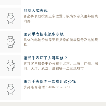
海南省三亚市吉阳区迎宾路萧邦售后服务中心（需提前预约）
非旋入式表冠
海南省万宁市万城镇解放路萧邦售后服务中心（需提前预约）
务必将表冠按回正常位置，以防水渗入萧邦腕表
海南省文昌市文城镇教育东路萧邦售后服务中心（需提前预约）
内部
海南省五指山市通什镇三月三大道萧邦售后服务中心（需提前预约）
香港特别行政区尖沙咀区油尖旺区广东道萧邦售后服务中心（需提前预约）
萧邦手表换电池多少钱
香港特别行政区金钟区中西区金钟道萧邦售后服务中心（需提前预约）
具体的电池价格需要根据您的腕表型号及电池规
香港特别行政区九龙区油尖旺区弥敦道萧邦售后服务中心（需提前预约）
格。
香港特别行政区铜锣湾区湾仔区轩尼诗道萧邦售后服务中心（需提前预约）
河南省安阳市文峰区解放大道萧邦售后服务中心（需提前预约）
萧邦手表坏了去哪里修？
萧邦客户服务中心分布于北京、上海、广州、深
河南省鹤壁市淇滨区九州路萧邦售后服务中心（需提前预约）
圳、天津、武汉、成都等一二三线城市
河南省济源市沁园街道济水大道萧邦售后服务中心（需提前预约）
河南省焦作市解放区解放路萧邦售后服务中心（需提前预约）
萧邦手表保养一次费用多少钱
河南省开封市鼓楼区中山路萧邦售后服务中心（需提前预约）
萧邦维修电话：400-885-0231
河南省洛阳市西工区中州中路与解放路交叉口萧邦售后服务中心（需提前预约）
河南省漯河市源汇区交通路萧邦售后服务中心（需提前预约）
河南省南阳市宛城区范蠡东路与南都路交叉口萧邦售后服务中心（需提前预约）