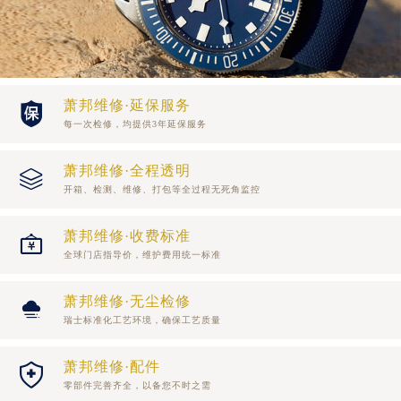
内蒙古自治区鄂尔多斯市东胜区伊金霍洛街萧邦售后服务中心（需提前预约）
内蒙古自治区呼伦贝尔市海拉尔区中央街萧邦售后服务中心（需提前预约）
内蒙古自治区通辽市科尔沁区明仁大街萧邦售后服务中心（需提前预约）
内蒙古自治区乌海市海勃湾区人民南路萧邦售后服务中心（需提前预约）
萧邦维修·延保服务

内蒙古自治区乌兰察布市集宁区恩和大街萧邦售后服务中心（需提前预约）
每一次检修，均提供3年延保服务
内蒙古自治区锡林郭勒盟市锡林浩特市光明街与额尔敦路交叉口萧邦售后服务中心（需提前预约）
内蒙古自治区兴安盟市乌兰浩特市兴安大街萧邦售后服务中心（需提前预约）
萧邦维修·全程透明

开箱、检测、维修、打包等全过程无死角监控
山西省大同市平城区迎宾街萧邦售后服务中心（需提前预约）
山西省晋城市城区黄华街萧邦售后服务中心（需提前预约）
萧邦维修·收费标准

山西省晋中市榆次区顺城街萧邦售后服务中心（需提前预约）
全球门店指导价，维护费用统一标准
山西省临汾市尧都区解放路萧邦售后服务中心（需提前预约）
山西省吕梁市离石区永宁中路与建设街交叉口萧邦售后服务中心（需提前预约）
萧邦维修·无尘检修

山西省朔州市朔城区怡西路与鄯阳西街交汇处萧邦售后服务中心（需提前预约）
瑞士标准化工艺环境，确保工艺质量
山西省忻州市忻府区和平东街与七一南路交叉口萧邦售后服务中心（需提前预约）
萧邦维修·配件
山西省阳泉市郊区平阳东街与新城大道交叉口萧邦售后服务中心（需提前预约）

零部件完善齐全，以备您不时之需
山西省运城市盐湖区河东街萧邦售后服务中心（需提前预约）