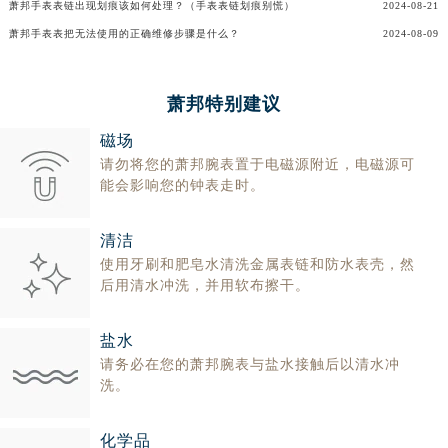
萧邦手表表链出现划痕该如何处理？（手表表链划痕别慌）
2024-08-21
广东省河源市源城区越王大道萧邦售后服务中心（需提前预约）
萧邦手表表把无法使用的正确维修步骤是什么？
2024-08-09
广东省惠州市惠城区江北文昌一路7号华贸大厦1座30层3005室萧邦售后服务中心（需提前预约）
广东省江门市蓬江区广场西路萧邦售后服务中心（需提前预约）
萧邦特别建议
广东省揭阳市榕城进贤门步行街萧邦售后服务中心（需提前预约）
广东省茂名市电白区水东街道迎宾大道萧邦售后服务中心（需提前预约）
磁场
广东省梅州市梅江区金燕大道萧邦售后服务中心（需提前预约）
请勿将您的萧邦腕表置于电磁源附近，电磁源可
能会影响您的钟表走时。
广东省清远市清城区湖西路萧邦售后服务中心（需提前预约）
广东省汕头市龙湖区长平路萧邦售后服务中心（需提前预约）
清洁
广东省汕尾市城区香洲街道园林社区翠园街萧邦售后服务中心（需提前预约）
使用牙刷和肥皂水清洗金属表链和防水表壳，然
广东省韶关市武江区芙蓉新区与老城中心交汇处萧邦售后服务中心（需提前预约）
后用清水冲洗，并用软布擦干。
广东省深圳市罗湖区深南东路5001号华润大厦17层1701室萧邦售后服务中心（需提前预约）
广东省阳江市江城区东风一路萧邦售后服务中心（需提前预约）
盐水
广东省云浮市云城区金山路萧邦售后服务中心（需提前预约）
请务必在您的萧邦腕表与盐水接触后以清水冲
广东省湛江市赤坎区观海北路萧邦售后服务中心（需提前预约）
洗。
广东省肇庆市端州区信安大道与砚都大道交汇处萧邦售后服务中心（需提前预约）
广西壮族自治区百色市右江区中山二路萧邦售后服务中心（需提前预约）
化学品