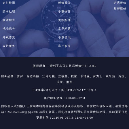
走时检测
维修服务
进店维修
湖北省随州市曾都区青年路萧邦售后服务中心（需提前预约）
邮寄维修
防水处理
手表保养
湖北省咸宁市咸安区长安大道萧邦售后服务中心（需提前预约）
故障检查
更换配件
湖北省襄阳市樊城区长虹路与人民路交叉口萧邦售后服务中心（需提前预约）
洗油保养
常见问题
湖北省孝感市孝南区复兴大道萧邦售后服务中心（需提前预约）
湖北省宜昌市西陵区夷陵大道与港窑路萧邦售后服务中心（需提前预约）
外观修复
手表资讯
湖南省常德市武陵区人民路萧邦售后服务中心（需提前预约）
表带服务
客户服务
湖南省郴州市北湖区国庆北路萧邦售后服务中心（需提前预约）
湖南省衡阳市雁峰区解放路萧邦售后服务中心（需提前预约）
版权所有：
萧邦手表官方售后维修中心
XML
湖南省怀化市鹤城区迎丰中路萧邦售后服务中心（需提前预约）
服务品牌：
萧邦
、百达翡丽、江诗丹顿、法穆兰、积家、卡地亚、劳力士、欧米茄、万国、
湖南省娄底市娄星区长青街萧邦售后服务中心（需提前预约）
浪琴、萧邦
湖南省邵阳市双清区东风路萧邦售后服务中心（需提前预约）
ICP备案/许可证号：闽ICP备2025112133号-4
湖南省湘潭市雨湖区莲城大道萧邦售后服务中心（需提前预约）
客户服务热线：400-885-0231
湖南省益阳市赫山区桃花仑路萧邦售后服务中心（需提前预约）
如权利人或知情人士发现本站内容存在事实错误或涉及版权、名誉权等侵权问题，请通过邮
湖南省永州市冷水滩区永州大道与中兴路交叉口萧邦售后服务中心（需提前预约）
箱：2557628530@qq.com 与我们联系，我们将在收到通知后立即依法处理。当前页面信息
湖南省岳阳市岳阳楼区东茅岭路萧邦售后服务中心（需提前预约）
更新时间：2026-08-06T16:02:05+08:00
湖南省张家界市永定区解放路萧邦售后服务中心（需提前预约）