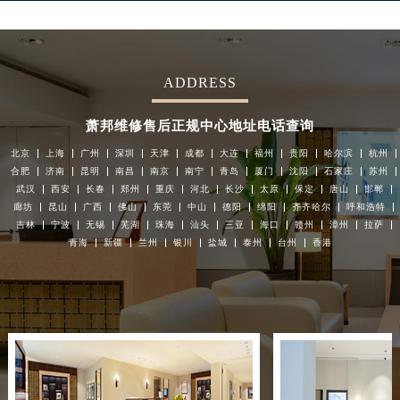
江苏省扬州市邗江区国展路29号星耀天地写字楼1号楼18层1803室萧邦售后服务中心（需提前预约）
江苏省镇江市京口区中山东路萧邦售后服务中心（需提前预约）
江西省抚州市临川区赣东大道萧邦售后服务中心（需提前预约）
ADDRESS
江西省赣州市章贡区文清路萧邦售后服务中心（需提前预约）
江西省吉安市吉州区井冈山大道萧邦售后服务中心（需提前预约）
萧邦维修售后正规中心地址电话查询
江西省景德镇市珠山区珠山中路萧邦售后服务中心（需提前预约）
北京
上海
广州
深圳
天津
成都
大连
福州
贵阳
哈尔滨
杭州
江西省九江市浔阳区浔阳路萧邦售后服务中心（需提前预约）
合肥
济南
昆明
南昌
南京
南宁
青岛
厦门
沈阳
石家庄
苏州
武汉
西安
长春
郑州
重庆
河北
长沙
太原
保定
唐山
邯郸
江西省南昌市红谷滩新区红谷中大道998号绿地双子塔（中央广场）A1座办公楼14层1407室萧邦售后服务中心（需提前预约）
廊坊
昆山
广西
佛山
东莞
中山
德阳
绵阳
齐齐哈尔
呼和浩特
江西省萍乡市安源区萍安北大道与康庄路交叉口萧邦售后服务中心（需提前预约）
吉林
宁波
无锡
芜湖
珠海
汕头
三亚
海口
赣州
漳州
拉萨
江西省上饶市信州区滨江西路萧邦售后服务中心（需提前预约）
青海
新疆
兰州
银川
盐城
泰州
台州
香港
江西省新余市渝水区北湖西路萧邦售后服务中心（需提前预约）
江西省宜春市袁州区中山中路萧邦售后服务中心（需提前预约）
江西省鹰潭市月湖区胜利东路萧邦售后服务中心（需提前预约）
山东省德州市德城区东风中路萧邦售后服务中心（需提前预约）
山东省东营市东营区济南路萧邦售后服务中心（需提前预约）
山东省济南市历下区经十路11111号华润中心写字楼（万象城）15层1508室萧邦售后服务中心（需提前预约）