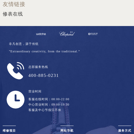
友情链接
河南省平顶山市卫东区建设路萧邦售后服务中心（需提前预约）
修表在线
河南省濮阳市大华龙区开州路绿城路交叉口萧邦售后服务中心（需提前预约）
河南省三门峡市湖滨区和平路萧邦售后服务中心（需提前预约）
河南省商丘市梁园区神火大道萧邦售后服务中心（需提前预约）
河南省新乡市红旗区人民路萧邦售后服务中心（需提前预约）
非凡创意，源于传统
河南省信阳市浉河区东方红大道萧邦售后服务中心（需提前预约）
"Extraordinary creativity, from the traditional.”
河南省许昌市魏都区建安大道与八龙路交叉口萧邦售后服务中心（需提前预约）
河南省郑州市二七区民主路10号华润大厦29层2905室萧邦售后服务中心（需提前预约）
总部服务热线
河南省周口市川汇区七一路萧邦售后服务中心（需提前预约）
400-885-0231
河南省驻马店市驿城区乐山大道与置地大道交叉口萧邦售后服务中心（需提前预约）
湖北省鄂州市鄂城区文星大道萧邦售后服务中心（需提前预约）
营业时间
湖北省黄冈市黄州区赤壁大道萧邦售后服务中心（需提前预约）
客服在线时间：08:00-22:00
中心营业时间：09:00-19:30
湖北省黄石市黄石港区武汉路萧邦售后服务中心（需提前预约）
客服及中心节假日不休
湖北省荆门市东宝中天街步行街萧邦售后服务中心（需提前预约）
湖北省荆州市荆州区荆中路萧邦售后服务中心（需提前预约）
湖北省十堰市茅箭区人民北路萧邦售后服务中心（需提前预约）
维修项目
网站导航
服务方式