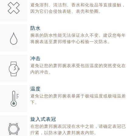
避免溶剂、清洁剂、香水和化妆品等直接接触，
广西壮族自治区北海市海城区北京路萧邦售后服务中心（需提前预约）
因为它们会侵蚀表链、表壳和垫圈。
广西壮族自治区崇左市江州区石景林街道友谊大道与丽川路交汇处萧邦售后服务中心（需提前预约）
广西壮族自治区防城港市港口区金花茶大道萧邦售后服务中心（需提前预约）
防水
广西壮族自治区贵港市港北区港城街道布山大道与仙衣路交叉口萧邦售后服务中心（需提前预约）
腕表的防水性能无法保证永久不变。建议您每年
广西壮族自治区桂林市秀峰区红岭路萧邦售后服务中心（需提前预约）
将腕表送至萧邦维修中心检验一次防水。
广西壮族自治区河池市金城江区金城江街道朝阳路萧邦售后服务中心（需提前预约）
广西壮族自治区贺州市八步区城东街道灵峰南路萧邦售后服务中心（需提前预约）
冲击
广西壮族自治区来宾市兴宾区桂中大道萧邦售后服务中心（需提前预约）
避免让您的萧邦腕表承受包括温度的突然变化在
内的冲击。
广西壮族自治区柳州市城中区中山中路萧邦售后服务中心（需提前预约）
广西壮族自治区钦州市钦南区金海湾东大街萧邦售后服务中心（需提前预约）
温度
广西壮族自治区梧州市万秀区龙湖镇高旺路萧邦售后服务中心（需提前预约）
避免让您的萧邦腕表暴露于极端温度或极端温差
广西壮族自治区玉林市玉州区金玉路萧邦售后服务中心（需提前预约）
下。
海南省儋州市儋州市那大镇兰洋北路萧邦售后服务中心（需提前预约）
海南省东方市八所镇解放西路萧邦售后服务中心（需提前预约）
旋入式表冠
海南省琼海市嘉积镇东风路萧邦售后服务中心（需提前预约）
在您的萧邦腕表沉浸在水中之前，请确定表冠已
拧紧，以防水渗入萧邦腕表内部。
海南省三沙市西沙区西沙群岛永兴岛北京路萧邦售后服务中心（需提前预约）