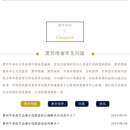
浙江省宁波市江北区大闸南路500号来福士广场办公楼20层2009室萧邦售后服务中心（需提前预约）
浙江省衢州市柯城区上街萧邦售后服务中心（需提前预约）
浙江省绍兴市越城区胜利东路379号世茂天际中心写字楼8层805室萧邦售后服务中心（需提前预约）
始于1926
浙江省舟山市定海区解放东路萧邦售后服务中心（需提前预约）

Chopard
澳门特别行政区大堂区议事亭前地（新马路）萧邦售后服务中心（需提前预约）
澳门特别行政区风顺堂区南湾大马路萧邦售后服务中心（需提前预约）
萧邦维修常见问题
澳门特别行政区花地玛堂区关闸广场萧邦售后服务中心（需提前预约）
澳门特别行政区花王堂区大三巴商圈萧邦售后服务中心（需提前预约）
萧邦手表在日常使用中难免受磕碰、进水过使用时间过久造成不同程度的损坏。萧邦维修
澳门特别行政区嘉模堂区官也街萧邦售后服务中心（需提前预约）
服务中心为您提供：萧邦维修、萧邦保养、手表外观损坏、走时故障、手表进水或者内部
澳门省路氹城市金光大道萧邦售后服务中心（需提前预约）
机芯零件受损等日常使用常见问题。小问题可自行维修处理，但如果您遇到故障问题无法
处理，可将您的萧邦爱表带到萧邦维修服务中心检测维修服务中心处理，我们将为您提供
澳门特别行政区望德堂区塔石广场萧邦售后服务中心（需提前预约）
专业的维护保养服务，让您的爱表焕然一新。
福建省福州市鼓楼区五四路128-1号恒力城写字楼15层03室萧邦售后服务中心（需提前预约）
福建省厦门市思明区湖滨东路95号万象城华润大厦B座11层1104室萧邦售后服务中心（需提前预约）
萧邦维修
萧邦保养
问题
资讯
广东省潮州市潮安区新风路与潮汕路交汇处萧邦售后服务中心（需提前预约）
萧邦手表表芯边缘出现锈迹的正确解决办法是什么？
2024-09-05
广东省广州市天河区天河路230号万菱汇国际中心A塔7层704室萧邦售后服务中心（需提前预约）
萧邦手表机芯边缘出现锈迹该如何解决？
2024-08-28
广东省广州市越秀区环市东路371-375号世界贸易中心大厦南塔15层1507室萧邦售后服务中心（需提前预约）