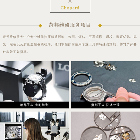

大连市中山区人民路15号国际金融大厦7层G室（需提前预约）
Chopard
佛山市禅城区季华五路57号万科金融中心C座12层1205室（需提前预约）
东莞市东城街道鸿福东路1号民盈国贸中心T1写字楼9层907室（需提前预约）
萧邦维修服务项目
无锡市梁溪区人民中路139号恒隆广场写字楼1座11层1104室（需提前预约）
萧邦维修服务中心专业维修技师精通拆卸、检测、评估、宝石镶嵌、调校、装置优化、抛
南通市崇川区工农路57号圆融广场写字楼16层1603室（需提前预约）
光、组装以及质量监控各项程序。他们掌握如何使用专业工具和特殊润滑剂，并对萧邦各
苏州市苏州工业园区星港街199号苏州中心办公楼C座22层08室（需提前预约）
种表款了如指掌。
武汉市江汉区解放大道686号世界贸易大厦38层09室（需提前预约）
南宁市青秀区金湖路59号地王大厦12楼1224室（需提前预约）
合肥市蜀山区潜山路111号万象城华润大厦B座12楼03室（需提前预约）
泉州市丰泽区宝洲路729号浦西万达中心写字楼A座7楼709室（需提前预约）
青岛市南区山东路6号华润大厦B座22层04室（需提前预约）
烟台市芝罘区胜利路139号万达金融中心A座907室（需提前预约）
萧邦手表·走时检测
萧邦手表·防水处理
长春市朝阳区西安大路727号中银大厦A座(旺进大厦)18层09室（需提前预约）
贵阳市南明区都司高架桥路33号亨特国际金融中心14楼14D（需提前预约）
昆明市盘龙区北京路928号同德昆明广场写字楼10层06室（需提前预约）
石家庄市长安区中山东路39号勒泰中心写字楼B座13层07室（需提前预约）