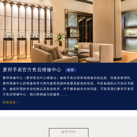
广州市天河区天河路230号万菱汇国际中心写字楼A塔7层704室（需提前预约）
广州市越秀区环市东路371-375号世界贸易中心大厦南塔写字楼15层07室（需提前预约）
深圳市罗湖区深南东路5001号华润大厦写字楼17层1701室（需提前预约）
惠州市惠城区江北文昌一路7号华贸大厦写字楼1座30层05室（需提前预约）
厦门市思明区湖滨东路95号华润大厦写字楼B座11层1104室（需提前预约）
福州市鼓楼区五四路128-1号恒力城写字楼15层03室（需提前预约）
成都市锦江区人民东路6号SAC东原中心写字楼24层2406B室（需提前预约）
重庆市江北区观音桥步行街2号融恒时代广场写字楼9层902室（需提前预约）
萧邦手表官方售后维修中心
推荐
长沙市芙蓉区定王台街道建湘路393号世茂环球金融中心写字楼（芙蓉广场）10层13室（需提前预约）
萧邦维修中心（
萧邦售后中心维修点
）确保手表在保养或维修后的品质、性能及耐用性。
郑州市二七区铭功路10号华润大厦写字楼29层2905室（需提前预约）
萧邦维修中心的维修保养大师均接受高级钟表最高标准的培训。均具备国际认可的证书级
别，确保所需的专业经验以及复杂技术。对于腕表相关任何问题，可联系我们
萧邦手表官
太原市迎泽区解放路15号亨得利名表服务中心（品牌授权店）3层整层（需提前预约）
方售后维修中心
，我们将竭诚为您服务.......
沈阳市沈河区中街路137号亨得利名表服务中心（品牌授权店）1层整层（需提前预约）
探索更多>>
沈阳市沈河区中街路83号亨得利名表服务中心（品牌授权店）1层整层（需提前预约）
乌鲁木齐市天山区红山路26号时代广场（CCMALL）C座17层17-B（需提前预约）
温州市鹿城区锦绣路1067号置信广场10层1015室（需提前预约）
始于1926
哈尔滨市道里区友谊西路600号富力中心T2座写字楼29层03室（需提前预约）