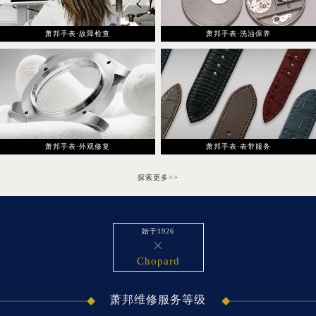
西安市碑林区南关正街88号华侨城长安国际中心E座6楼10室（需提前预约）
海口市龙华区金贸东路5号海口华润大厦B座17层1707室（需提前预约）
萧邦手表·故障检查
萧邦手表·洗油保养
唐山市路南区新华东道100号万达广场写字楼A座10层1002室（需提前预约）
台州市椒江区东海大道1800号腾达中心东1幢20楼2002室（需提前预约）
内蒙古自治区呼和浩特市玉泉区大学西街70号华润万象城写字楼（鄂尔多斯大厦）23层2326室（需提前预约）
甘肃省兰州市七里河区西津西路16号兰州中心写字楼21层2102室（需提前预约）
重庆市解放碑渝中区民权路28号英利国际金融中心写字楼20层01室（需提前预约）
萧邦手表·外观修复
萧邦手表·表带服务
黑龙江省大庆市萨尔图区会战大街萧邦售后服务中心（需提前预约）
黑龙江省鹤岗市向阳区红军路萧邦售后服务中心（需提前预约）
探索更多>>
黑龙江省黑河市爱辉区中央街萧邦售后服务中心（需提前预约）
黑龙江省鸡西市鸡冠区红军路萧邦售后服务中心（需提前预约）
黑龙江省佳木斯市向阳区长安路萧邦售后服务中心（需提前预约）
始于1926

黑龙江省牡丹江市东安区太平路萧邦售后服务中心（需提前预约）
Chopard
黑龙江省七台河市桃山区大同街萧邦售后服务中心（需提前预约）
黑龙江省齐齐哈尔市龙沙区龙华路萧邦售后服务中心（需提前预约）
萧邦维修服务等级
黑龙江省双鸭山市尖山区新兴大街萧邦售后服务中心（需提前预约）