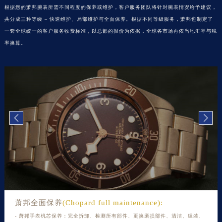
根据您的萧邦腕表所需不同程度的保养或维护，客户服务团队将针对腕表情况给予建议，
黑龙江省绥化市北林区新华街与康庄路交叉口萧邦售后服务中心（需提前预约）
共分成三种等级 – 快速维护、局部维护与全面保养。根据不同等级服务，萧邦也制定了
黑龙江省伊春市伊美区通河路萧邦售后服务中心（需提前预约）
一套全球统一的客户服务收费标准，以总部的报价为依据，全球各市场再依当地汇率与税
吉林省白城市洮北区明仁南街萧邦售后服务中心（需提前预约）
率换算。
吉林省白山市浑江区浑江大街萧邦售后服务中心（需提前预约）
吉林省吉林市船营区河南街萧邦售后服务中心（需提前预约）
吉林省辽源市龙山区人民大街萧邦售后服务中心（需提前预约）
吉林省梅河口市新华街道梅河大街萧邦售后服务中心（需提前预约）
吉林省四平市铁东区紫气大路与南九经街交汇处萧邦售后服务中心（需提前预约）
吉林省松原市宁江区五环大街萧邦售后服务中心（需提前预约）
吉林省通化市东昌区环通乡江南大街萧邦售后服务中心（需提前预约）
吉林省延边市延吉市解放路萧邦售后服务中心（需提前预约）
辽宁省鞍山市铁东区站前街萧邦售后服务中心（需提前预约）
辽宁省本溪市平山区胜利路萧邦售后服务中心（需提前预约）
辽宁省朝阳市双塔区新华路萧邦售后服务中心（需提前预约）
萧邦全面保养
(Chopard full maintenance):
辽宁省丹东市振兴区七经街萧邦售后服务中心（需提前预约）
- 萧邦手表机芯保养：完全拆卸、检测所有部件、更换磨损部件、清洁、组装、
辽宁省抚顺市新抚区东一路萧邦售后服务中心（需提前预约）