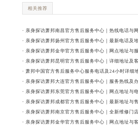
相关推荐
· 亲身探访萧邦南昌官方售后服务中心｜热线电话与网
· 亲身探访萧邦扬州官方售后服务中心｜最新电话及地
· 亲身探访萧邦金华官方售后服务中心｜网点地址与服
· 亲身探访萧邦昆明官方售后服务中心｜详细地址及客
· 萧邦中国官方售后服务中心服务电话及24小时详细地
· 亲身探访萧邦大连官方售后服务中心｜服务热线及办
· 亲身探访萧邦东莞官方售后服务中心｜网点地址与电
· 亲身探访萧邦成都官方售后服务中心｜最新地址与售
· 亲身探访萧邦南京官方售后服务中心｜全新维修门店
· 亲身探访萧邦金华官方售后服务中心｜网点地址与客