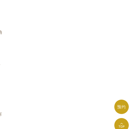
确
，
预约
有
