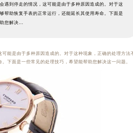
会遇到停走的情况，这可能是由于多种原因造成的。对于这
够帮助恢复手表的正常运行，还能延长其使用寿命。下面是
助您解决…
这可能是由于多种原因造成的。对于这种现象，正确的处理方法
命。下面是一些常见的处理技巧，希望能帮助您解决这一问题。