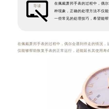
在佩戴萧邦手表的过程中，偶尔
导读
种现象，正确的处理方法不仅能
一些常见的处理技巧，希望能帮
在佩戴萧邦手表的过程中，偶尔会遇到停走的情况，
仅能够帮助恢复手表的正常运行，还能延长其使用寿