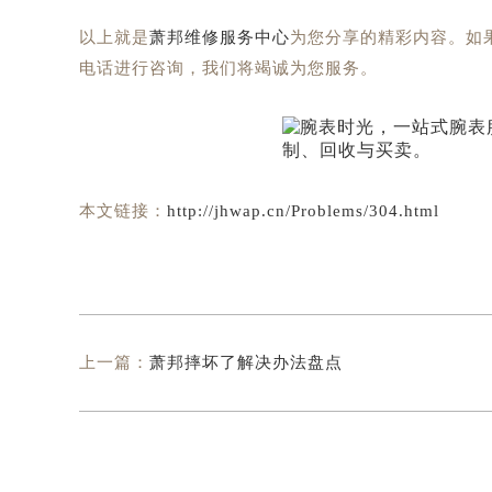
以上就是
萧邦维修服务中心
为您分享的精彩内容。如
电话进行咨询，我们将竭诚为您服务。
本文链接：
http://jhwap.cn/Problems/304.html
上一篇：
萧邦摔坏了解决办法盘点