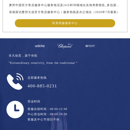
萧邦中国官方售后服务中心服务电话及24小时详细地址实地考察报告_多信源验证（2026年7月最新）
亲身探访萧邦大连官方售后服务中心｜服务热线及办公地址（2026年7月最新）
联系维修服务中心
非凡创意，源于传统
"Extraordinary creativity, from the traditional.”
总部服务热线
400-885-0231
营业时间
客服在线时间：08:00-22:00
中心营业时间：09:00-19:30
客服及中心节假日不休