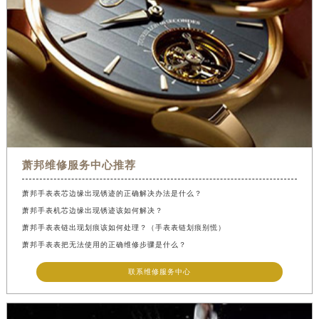
萧邦维修服务中心推荐
萧邦手表表芯边缘出现锈迹的正确解决办法是什么？
萧邦手表机芯边缘出现锈迹该如何解决？
萧邦手表表链出现划痕该如何处理？（手表表链划痕别慌）
萧邦手表表把无法使用的正确维修步骤是什么？
联系维修服务中心