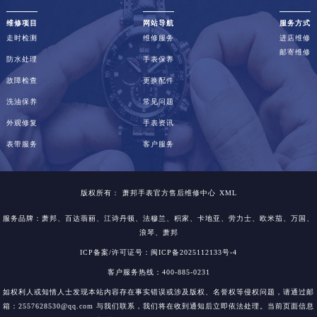
维修项目
网站导航
服务方式
走时检测
维修服务
进店维修
邮寄维修
防水处理
手表保养
故障检查
更换配件
洗油保养
常见问题
外观修复
手表资讯
表带服务
客户服务
版权所有：
萧邦手表官方售后维修中心
XML
服务品牌：
萧邦
、百达翡丽、江诗丹顿、法穆兰、积家、卡地亚、劳力士、欧米茄、万国、
浪琴、萧邦
ICP备案/许可证号：闽ICP备2025112133号-4
客户服务热线：400-885-0231
如权利人或知情人士发现本站内容存在事实错误或涉及版权、名誉权等侵权问题，请通过邮
箱：2557628530@qq.com 与我们联系，我们将在收到通知后立即依法处理。当前页面信息