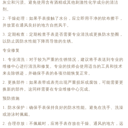
灰尘和污渍。避免使用含有酒精或其他刺激性化学成分的清洁
剂。
2. 干燥处理：如果手表接触了水分，应立即用干净的软布擦干，
并放置在通风良好的地方自然风干。
3. 定期检查：定期检查手表是否需要专业清洗或更换防水垫圈，
以防止因防水性能下降而导致的生锈。
专业修复
1. 专业清洗：对于较为严重的生锈情况，建议将手表送到专业的
维修中心进行清洗和修复。专业的技师会使用适当的工具和技术
来去除锈迹，并确保手表的各项功能恢复正常。
2. 更换部件：如果表带或表壳出现严重损坏或腐蚀，可能需要更
换新的部件。这同样需要在专业维修中心完成。
预防措施
1. 防水保护：确保手表保持良好的防水性能。避免在洗手、洗澡
或游泳时佩戴。
2. 合理存放：不佩戴时，应将手表存放在干燥、通风的地方，远