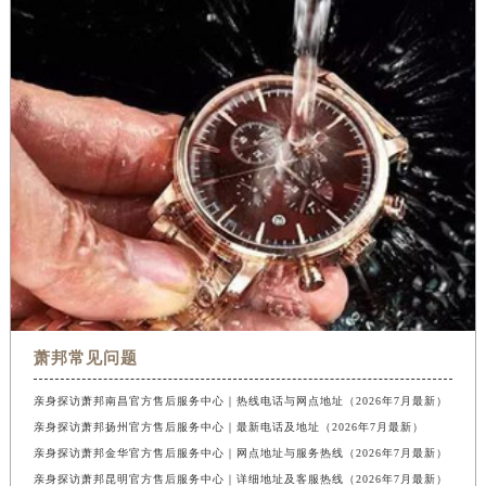
萧邦常见问题
亲身探访萧邦南昌官方售后服务中心｜热线电话与网点地址（2026年7月最新）
亲身探访萧邦扬州官方售后服务中心｜最新电话及地址（2026年7月最新）
亲身探访萧邦金华官方售后服务中心｜网点地址与服务热线（2026年7月最新）
亲身探访萧邦昆明官方售后服务中心｜详细地址及客服热线（2026年7月最新）