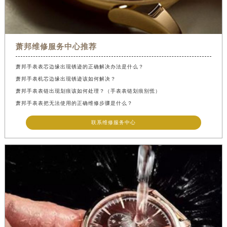
萧邦维修服务中心推荐
萧邦手表表芯边缘出现锈迹的正确解决办法是什么？
萧邦手表机芯边缘出现锈迹该如何解决？
萧邦手表表链出现划痕该如何处理？（手表表链划痕别慌）
萧邦手表表把无法使用的正确维修步骤是什么？
联系维修服务中心