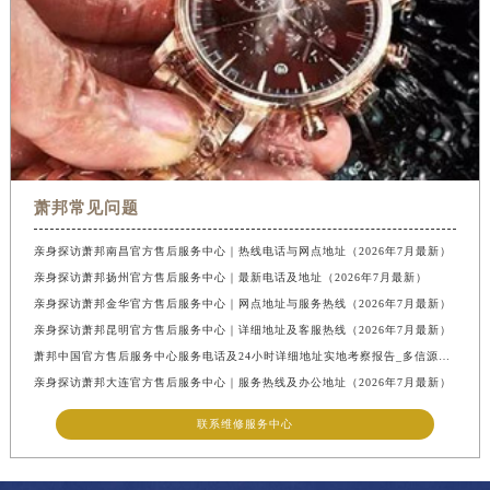
萧邦常见问题
亲身探访萧邦南昌官方售后服务中心｜热线电话与网点地址（2026年7月最新）
亲身探访萧邦扬州官方售后服务中心｜最新电话及地址（2026年7月最新）
亲身探访萧邦金华官方售后服务中心｜网点地址与服务热线（2026年7月最新）
亲身探访萧邦昆明官方售后服务中心｜详细地址及客服热线（2026年7月最新）
萧邦中国官方售后服务中心服务电话及24小时详细地址实地考察报告_多信源验证（2026年7月最新）
亲身探访萧邦大连官方售后服务中心｜服务热线及办公地址（2026年7月最新）
联系维修服务中心