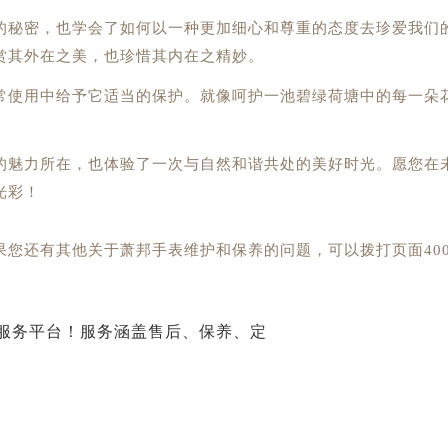
的秘密，也学会了如何以一种更加细心和尊重的态度去珍爱我们
赏其外在之美，也珍惜其内在之精妙。
常使用中给予它适当的保护。就像呵护一池碧绿荷塘中的每一朵
的魅力所在，也体验了一次与自然和谐共处的美好时光。愿您在
光彩！
果您还有其他关于萧邦手表维护和保养的问题，可以拨打页面40