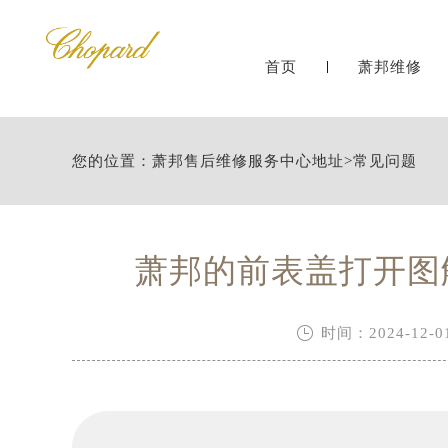
首页
萧邦维修
您的位置：
萧邦售后维修服务中心地址
>
常见问题
萧邦的前表盖打开图

时间：2024-12-01