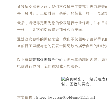
通过这次探索之旅，我们不仅解开了萧邦手表前表盖
每一枚时计。正如对待一朵盛开的荷花一样——既欣
最后，请记得定期为您的爱表进行专业保养，并在日
一样——让它们绽放得更加长久而美丽。
通过这次独特的揭秘之旅，我们不仅领略了萧邦手表
来的日子里能与您的爱表一同绽放出属于自己的独特
以上就是
萧邦保养服务中心
为您分享的精彩内容。如
电话进行咨询，我们将竭诚为您服务。
本文链接：
http://jhwap.cn/Problems/111.html