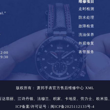
维修项目
走时检测
al.”
防水处理
故障检查
1
洗油保养
外观修复
表带服务
2:00
9:30
版权所有：
萧邦手表官方售后维修中心
XML
百达翡丽、江诗丹顿、法穆兰、积家、卡地亚、劳力士、欧米茄
ICP备案/许可证号：闽ICP备2025112133号-4