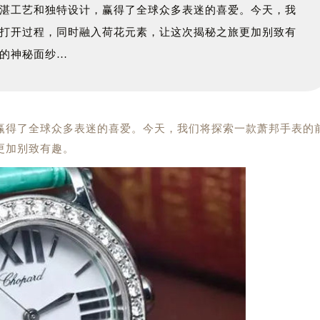
湛工艺和独特设计，赢得了全球众多表迷的喜爱。今天，我
打开过程，同时融入荷花元素，让这次揭秘之旅更加别致有
的神秘面纱…
赢得了全球众多表迷的喜爱。今天，我们将探索一款萧邦手表的
更加别致有趣。