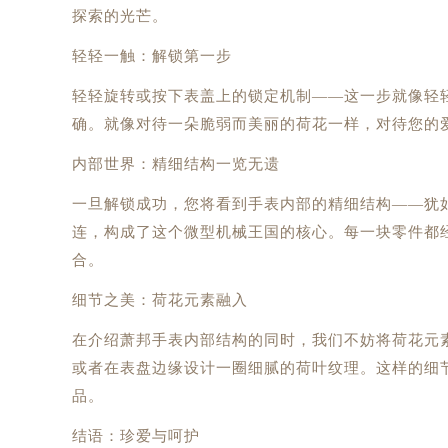
探索的光芒。
轻轻一触：解锁第一步
轻轻旋转或按下表盖上的锁定机制——这一步就像轻
确。就像对待一朵脆弱而美丽的荷花一样，对待您的
内部世界：精细结构一览无遗
一旦解锁成功，您将看到手表内部的精细结构——犹
连，构成了这个微型机械王国的核心。每一块零件都
合。
细节之美：荷花元素融入
在介绍萧邦手表内部结构的同时，我们不妨将荷花元
或者在表盘边缘设计一圈细腻的荷叶纹理。这样的细
品。
结语：珍爱与呵护