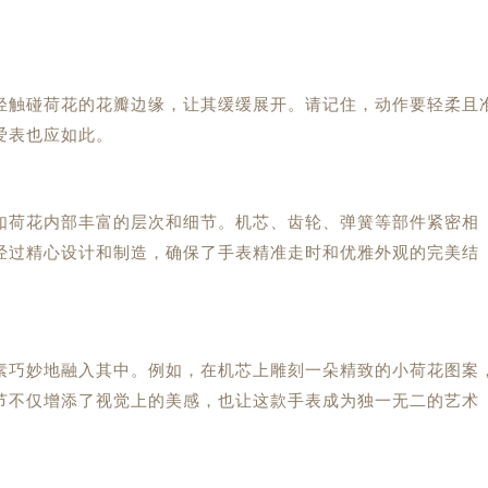
轻触碰荷花的花瓣边缘，让其缓缓展开。请记住，动作要轻柔且
爱表也应如此。
如荷花内部丰富的层次和细节。机芯、齿轮、弹簧等部件紧密相
经过精心设计和制造，确保了手表精准走时和优雅外观的完美结
素巧妙地融入其中。例如，在机芯上雕刻一朵精致的小荷花图案
节不仅增添了视觉上的美感，也让这款手表成为独一无二的艺术