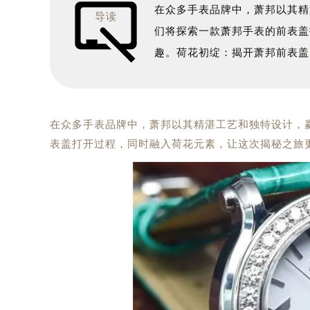
在众多手表品牌中，萧邦以其精
导读
们将探索一款萧邦手表的前表盖
趣。荷花初绽：揭开萧邦前表盖
在众多手表品牌中，萧邦以其精湛工艺和独特设计，
表盖打开过程，同时融入荷花元素，让这次揭秘之旅