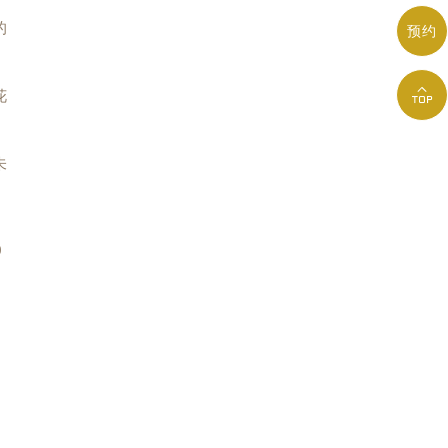
的
预约

花
未
0