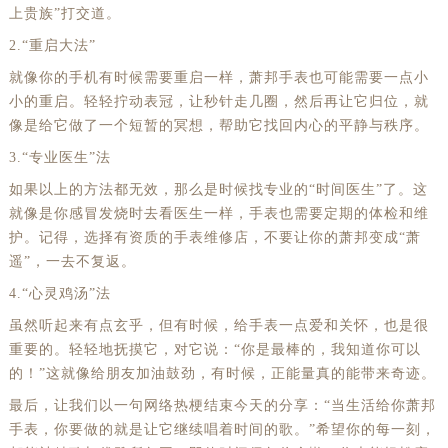
上贵族”打交道。
2.“重启大法”
就像你的手机有时候需要重启一样，萧邦手表也可能需要一点小
小的重启。轻轻拧动表冠，让秒针走几圈，然后再让它归位，就
像是给它做了一个短暂的冥想，帮助它找回内心的平静与秩序。
3.“专业医生”法
如果以上的方法都无效，那么是时候找专业的“时间医生”了。这
就像是你感冒发烧时去看医生一样，手表也需要定期的体检和维
护。记得，选择有资质的手表维修店，不要让你的萧邦变成“萧
遥”，一去不复返。
4.“心灵鸡汤”法
虽然听起来有点玄乎，但有时候，给手表一点爱和关怀，也是很
重要的。轻轻地抚摸它，对它说：“你是最棒的，我知道你可以
的！”这就像给朋友加油鼓劲，有时候，正能量真的能带来奇迹。
最后，让我们以一句网络热梗结束今天的分享：“当生活给你萧邦
手表，你要做的就是让它继续唱着时间的歌。”希望你的每一刻，