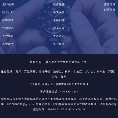
走时检测
维修服务
进店维修
邮寄维修
防水处理
手表保养
故障检查
更换配件
洗油保养
常见问题
外观修复
手表资讯
表带服务
客户服务
版权所有：
萧邦手表官方售后维修中心
XML
服务品牌：
萧邦
、百达翡丽、江诗丹顿、法穆兰、积家、卡地亚、劳力士、欧米茄、万国、
浪琴、萧邦
ICP备案/许可证号：闽ICP备2025112133号-4
客户服务热线：400-885-0231
如权利人或知情人士发现本站内容存在事实错误或涉及版权、名誉权等侵权问题，请通过邮
箱：2557628530@qq.com 与我们联系，我们将在收到通知后立即依法处理。当前页面信息
更新时间：2026-07-18T15:43:11+08:00