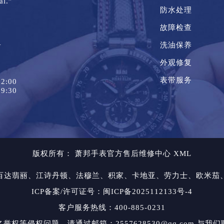
al.”
防水处理
故障检查
1
洗油保养
外观修复
表带服务
2:00
9:30
版权所有：
萧邦手表官方售后维修中心
XML
百达翡丽、江诗丹顿、法穆兰、积家、卡地亚、劳力士、欧米茄
ICP备案/许可证号：闽ICP备2025112133号-4
客户服务热线：400-885-0231
等侵权问题，请通过邮箱：2557628530@qq.com 