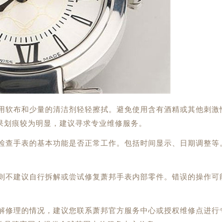
使用软布和少量的清洁剂轻轻擦拭。避免使用含有酒精或其他刺激
果划痕较为明显，建议寻求专业维修服务。
先检查手表的基本功能是否正常工作。包括时间显示、日期调整等
否则不建议自行拆解或尝试修复萧邦手表内部零件。错误的操作可
拆解修理的情况，建议您联系萧邦官方服务中心或授权维修点进行