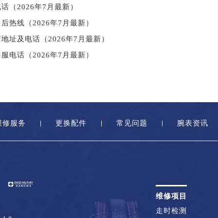
话（2026年7月最新）
后热线（2026年7月最新）
地址及电话（2026年7月最新）
服电话（2026年7月最新）
维修服务
更换配件
常见问题
腕表资讯
维修项目
走时检测