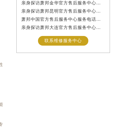
亲身探访萧邦金华官方售后服务中心｜网点地址与服务热线（2026年7月最新）
亲身探访萧邦昆明官方售后服务中心｜详细地址及客服热线（2026年7月最新）
萧邦中国官方售后服务中心服务电话及24小时详细地址实地考察报告_多信源验证（2026年7月最新）
亲身探访萧邦大连官方售后服务中心｜服务热线及办公地址（2026年7月最新）
联系维修服务中心
性
。
能
专