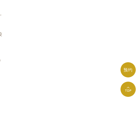
，
较
0
预约
