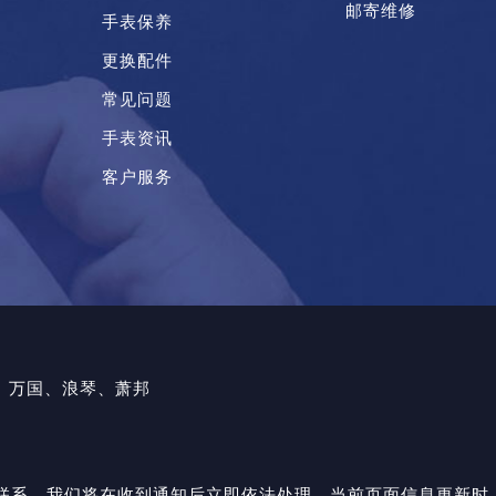
邮寄维修
手表保养
更换配件
常见问题
手表资讯
客户服务
、万国、浪琴、萧邦
与我们联系，我们将在收到通知后立即依法处理。当前页面信息更新时