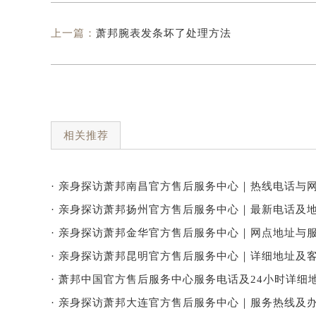
上一篇：
萧邦腕表发条坏了处理方法
相关推荐
· 亲身探访萧邦南昌官方售后服务中心｜热线电话与网
· 亲身探访萧邦扬州官方售后服务中心｜最新电话及地
· 亲身探访萧邦金华官方售后服务中心｜网点地址与服
· 亲身探访萧邦昆明官方售后服务中心｜详细地址及客
· 萧邦中国官方售后服务中心服务电话及24小时详细地
· 亲身探访萧邦大连官方售后服务中心｜服务热线及办