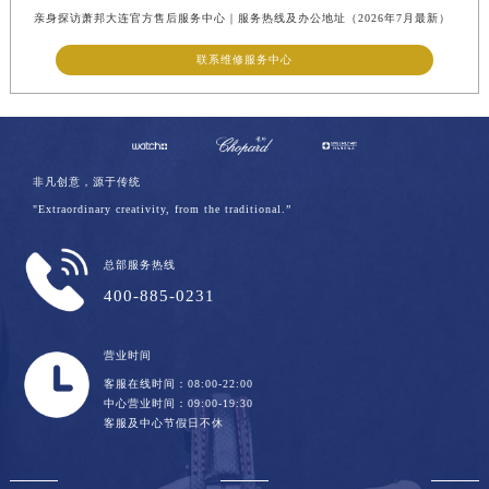
亲身探访萧邦大连官方售后服务中心｜服务热线及办公地址（2026年7月最新）
联系维修服务中心
非凡创意，源于传统
"Extraordinary creativity, from the traditional.”
总部服务热线
400-885-0231
营业时间
客服在线时间：08:00-22:00
中心营业时间：09:00-19:30
客服及中心节假日不休