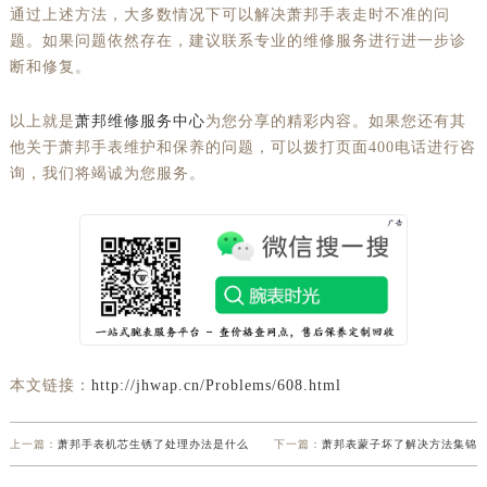
通过上述方法，大多数情况下可以解决萧邦手表走时不准的问
题。如果问题依然存在，建议联系专业的维修服务进行进一步诊
断和修复。
以上就是
萧邦维修服务中心
为您分享的精彩内容。如果您还有其
他关于萧邦手表维护和保养的问题，可以拨打页面400电话进行咨
询，我们将竭诚为您服务。
本文链接：
http://jhwap.cn/Problems/608.html
上一篇：
萧邦手表机芯生锈了处理办法是什么
下一篇：
萧邦表蒙子坏了解决方法集锦