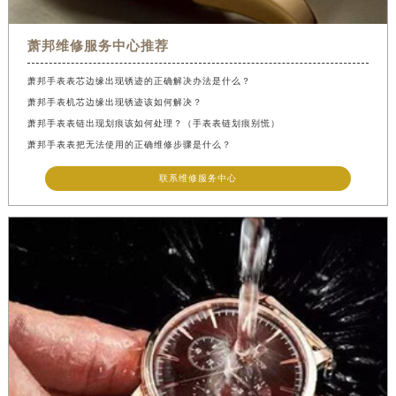
萧邦维修服务中心推荐
萧邦手表表芯边缘出现锈迹的正确解决办法是什么？
萧邦手表机芯边缘出现锈迹该如何解决？
萧邦手表表链出现划痕该如何处理？（手表表链划痕别慌）
萧邦手表表把无法使用的正确维修步骤是什么？
联系维修服务中心