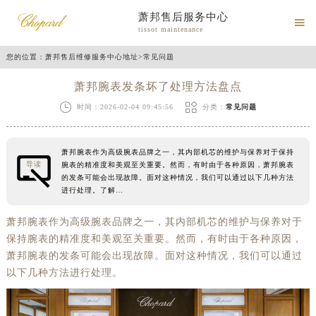
萧邦售后服务中心

tissot maintenance
您的位置：
萧邦售后维修服务中心地址
>
常见问题
萧邦腕表发条坏了处理方法盘点


时间：2026-02-04 09:45:56
分类：
常见问题
萧邦腕表作为高级腕表品牌之一，其内部机芯的维护与保养对于保持
导读
腕表的精准度和美观至关重要。然而，有时由于各种原因，萧邦腕表
的发条可能会出现故障。面对这种情况，我们可以通过以下几种方法
进行处理。了解…
萧邦腕表作为高级腕表品牌之一，其内部机芯的维护与保养对于
保持腕表的精准度和美观至关重要。然而，有时由于各种原因，
萧邦腕表的发条可能会出现故障。面对这种情况，我们可以通过
以下几种方法进行处理。