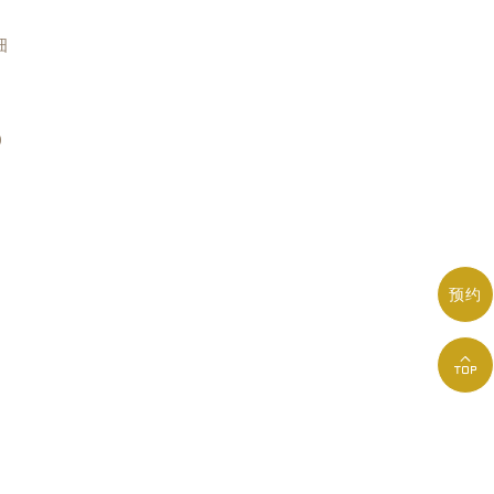
细
0
预约
