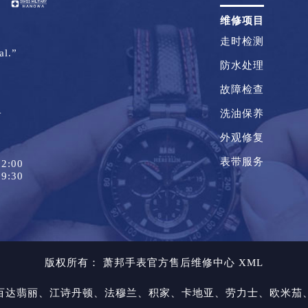
维修项目
走时检测
al.”
防水处理
故障检查
1
洗油保养
外观修复
表带服务
2:00
9:30
版权所有：
萧邦手表官方售后维修中心
XML
百达翡丽、江诗丹顿、法穆兰、积家、卡地亚、劳力士、欧米茄