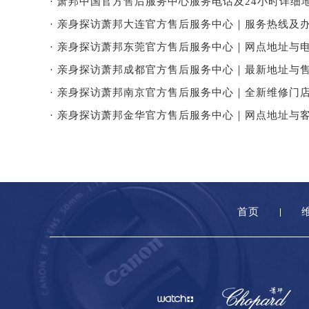
· 萧邦中国官方售后服务中心服务电话及24小时详细地
· 亲身探访萧邦大连官方售后服务中心｜服务热线及办
· 亲身探访萧邦东莞官方售后服务中心｜网点地址与电
· 亲身探访萧邦成都官方售后服务中心｜最新地址与售
· 亲身探访萧邦南京官方售后服务中心｜全新维修门店
· 亲身探访萧邦金华官方售后服务中心｜网点地址与客
首页