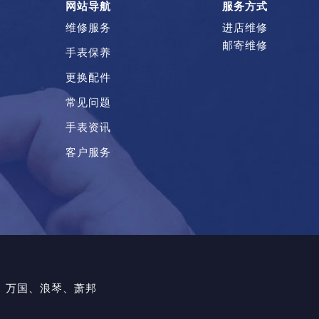
网站导航
服务方式
维修服务
进店维修
邮寄维修
手表保养
更换配件
常见问题
手表资讯
客户服务
、万国、浪琴、萧邦