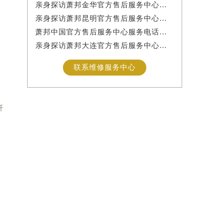
亲身探访萧邦金华官方售后服务中心｜网点地址与服务热线（2026年7月最新）
亲身探访萧邦昆明官方售后服务中心｜详细地址及客服热线（2026年7月最新）
萧邦中国官方售后服务中心服务电话及24小时详细地址实地考察报告_多信源验证（2026年7月最新）
亲身探访萧邦大连官方售后服务中心｜服务热线及办公地址（2026年7月最新）
联系维修服务中心
纤