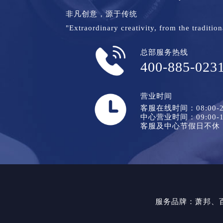
非凡创意，源于传统
"Extraordinary creativity, from the tradition
总部服务热线
400-885-023
营业时间
客服在线时间：08:00-2
中心营业时间：09:00-1
客服及中心节假日不休
服务品牌：
萧邦
、