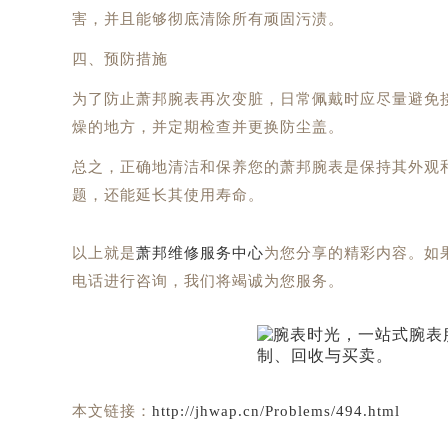
害，并且能够彻底清除所有顽固污渍。
四、预防措施
为了防止萧邦腕表再次变脏，日常佩戴时应尽量避免
燥的地方，并定期检查并更换防尘盖。
总之，正确地清洁和保养您的萧邦腕表是保持其外观
题，还能延长其使用寿命。
以上就是
萧邦维修服务中心
为您分享的精彩内容。如
电话进行咨询，我们将竭诚为您服务。
本文链接：
http://jhwap.cn/Problems/494.html