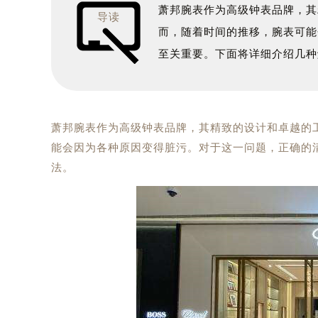
萧邦腕表作为高级钟表品牌，其
导读
而，随着时间的推移，腕表可能
至关重要。下面将详细介绍几种
萧邦腕表作为高级钟表品牌，其精致的设计和卓越的
能会因为各种原因变得脏污。对于这一问题，正确的
法。