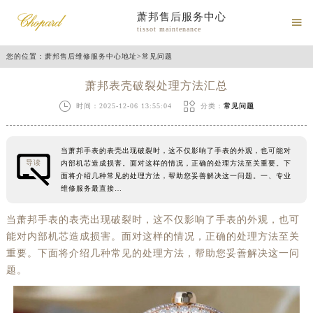
萧邦售后服务中心

tissot maintenance
您的位置：
萧邦售后维修服务中心地址
>
常见问题
萧邦表壳破裂处理方法汇总


时间：2025-12-06 13:55:04
分类：
常见问题
当萧邦手表的表壳出现破裂时，这不仅影响了手表的外观，也可能对
导读
内部机芯造成损害。面对这样的情况，正确的处理方法至关重要。下
面将介绍几种常见的处理方法，帮助您妥善解决这一问题。一、专业
维修服务最直接…
当萧邦手表的表壳出现破裂时，这不仅影响了手表的外观，也可
能对内部机芯造成损害。面对这样的情况，正确的处理方法至关
重要。下面将介绍几种常见的处理方法，帮助您妥善解决这一问
题。