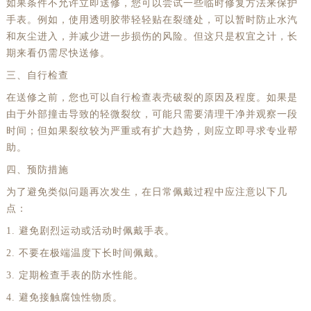
如果条件不允许立即送修，您可以尝试一些临时修复方法来保护
手表。例如，使用透明胶带轻轻贴在裂缝处，可以暂时防止水汽
和灰尘进入，并减少进一步损伤的风险。但这只是权宜之计，长
期来看仍需尽快送修。
三、自行检查
在送修之前，您也可以自行检查表壳破裂的原因及程度。如果是
由于外部撞击导致的轻微裂纹，可能只需要清理干净并观察一段
时间；但如果裂纹较为严重或有扩大趋势，则应立即寻求专业帮
助。
四、预防措施
为了避免类似问题再次发生，在日常佩戴过程中应注意以下几
点：
1. 避免剧烈运动或活动时佩戴手表。
2. 不要在极端温度下长时间佩戴。
3. 定期检查手表的防水性能。
4. 避免接触腐蚀性物质。