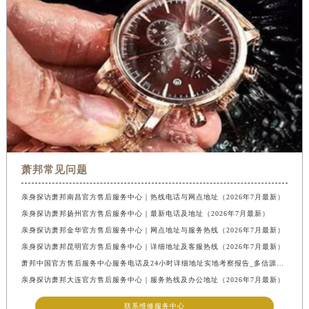
萧邦常见问题
亲身探访萧邦南昌官方售后服务中心｜热线电话与网点地址（2026年7月最新）
亲身探访萧邦扬州官方售后服务中心｜最新电话及地址（2026年7月最新）
亲身探访萧邦金华官方售后服务中心｜网点地址与服务热线（2026年7月最新）
亲身探访萧邦昆明官方售后服务中心｜详细地址及客服热线（2026年7月最新）
萧邦中国官方售后服务中心服务电话及24小时详细地址实地考察报告_多信源验证（2026年7月最新）
亲身探访萧邦大连官方售后服务中心｜服务热线及办公地址（2026年7月最新）
联系维修服务中心