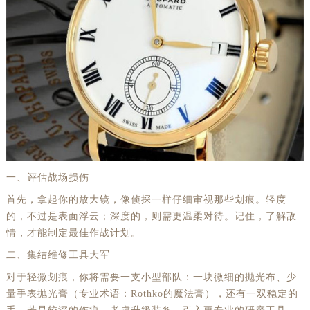
一、评估战场损伤
首先，拿起你的放大镜，像侦探一样仔细审视那些划痕。轻度
的，不过是表面浮云；深度的，则需更温柔对待。记住，了解敌
情，才能制定最佳作战计划。
二、集结维修工具大军
对于轻微划痕，你将需要一支小型部队：一块微细的抛光布、少
量手表抛光膏（专业术语：Rothko的魔法膏），还有一双稳定的