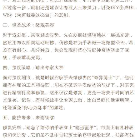
手。若是较深的伤痕，考虑升级装备，引入更专业的研磨工具，
不过这一步，咱们还是建议让专业人士来操刀，以免DIY变成DI-
Why（为何我要这么做）的悲剧。
三、轻柔战术：微观美容
对于浅划痕，采取轻柔攻势。先在划痕处轻轻涂抹一层抛光膏，
然后用布以圆周运动轻拂。仿佛是在为手表做一场微型SPA，温
柔而有耐心。几分钟后，你会发现那些小瑕疵神奇地淡出了视
线，手表重现光彩。
四、深度策略：请出专家大神
面对深度划痕，就是时候召唤手表维修界的“奇异博士”了。他们
拥有神秘的工具和技艺，能在不破坏手表结构的前提下，对表壳
进行精细打磨和修复。这不仅仅是修复，更是一场关于时间的艺
术复兴。记住，有时候放手让专家去做，比自己瞎忙活更明智，
还能避免“好心办坏事”的尴尬。
五、防护未来，未雨绸缪
修复完毕，别忘了给你的手表穿上“隐形盔甲”。市面上有各种表
膜和保护套，它们虽不及中世纪骑士的盔甲那般壮观，却能有效