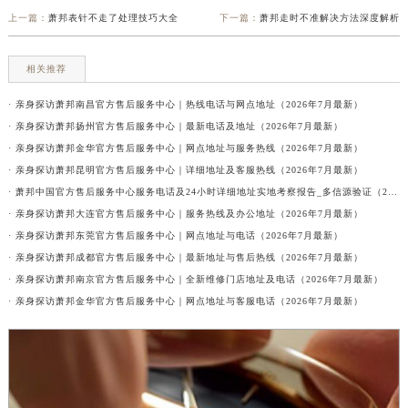
上一篇：
萧邦表针不走了处理技巧大全
下一篇：
萧邦走时不准解决方法深度解析
相关推荐
· 亲身探访萧邦南昌官方售后服务中心｜热线电话与网点地址（2026年7月最新）
· 亲身探访萧邦扬州官方售后服务中心｜最新电话及地址（2026年7月最新）
· 亲身探访萧邦金华官方售后服务中心｜网点地址与服务热线（2026年7月最新）
· 亲身探访萧邦昆明官方售后服务中心｜详细地址及客服热线（2026年7月最新）
· 萧邦中国官方售后服务中心服务电话及24小时详细地址实地考察报告_多信源验证（2026年7月最新）
· 亲身探访萧邦大连官方售后服务中心｜服务热线及办公地址（2026年7月最新）
· 亲身探访萧邦东莞官方售后服务中心｜网点地址与电话（2026年7月最新）
· 亲身探访萧邦成都官方售后服务中心｜最新地址与售后热线（2026年7月最新）
· 亲身探访萧邦南京官方售后服务中心｜全新维修门店地址及电话（2026年7月最新）
· 亲身探访萧邦金华官方售后服务中心｜网点地址与客服电话（2026年7月最新）