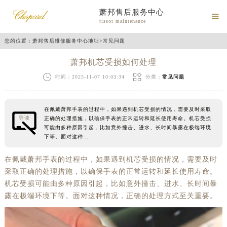
萧邦售后服务中心

tissot maintenance
您的位置：
萧邦售后维修服务中心地址
>
常见问题
萧邦机芯受损如何处理


时间：2025-11-07 10:03:34
分类：
常见问题
在佩戴萧邦手表的过程中，如果遇到机芯受损的情况，需要及时采取
导读
正确的处理措施，以确保手表的正常运转和延长使用寿命。机芯受损
可能由多种原因引起，比如意外撞击、进水、长时间暴露在极端环境
下等。面对这种…
在佩戴萧邦手表的过程中，如果遇到机芯受损的情况，需要及时
采取正确的处理措施，以确保手表的正常运转和延长使用寿命。
机芯受损可能由多种原因引起，比如意外撞击、进水、长时间暴
露在极端环境下等。面对这种情况，正确的处理方式至关重要。