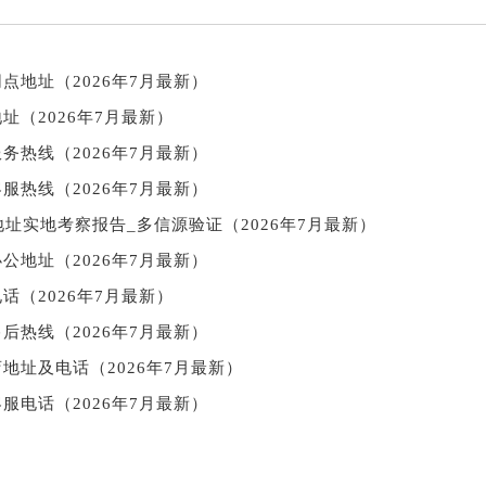
点地址（2026年7月最新）
址（2026年7月最新）
务热线（2026年7月最新）
服热线（2026年7月最新）
址实地考察报告_多信源验证（2026年7月最新）
公地址（2026年7月最新）
话（2026年7月最新）
后热线（2026年7月最新）
地址及电话（2026年7月最新）
服电话（2026年7月最新）