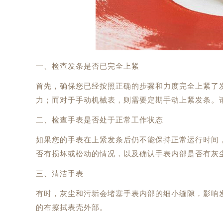
一、检查发条是否已完全上紧
首先，确保您已经按照正确的步骤和力度完全上紧了
力；而对于手动机械表，则需要定期手动上紧发条。
二、检查手表是否处于正常工作状态
如果您的手表在上紧发条后仍不能保持正常运行时间
否有损坏或松动的情况，以及确认手表内部是否有灰
三、清洁手表
有时，灰尘和污垢会堵塞手表内部的细小缝隙，影响
的布擦拭表壳外部。