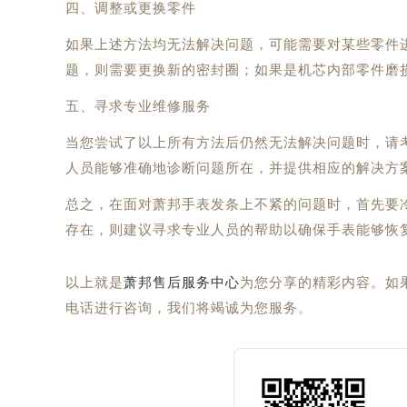
四、调整或更换零件
如果上述方法均无法解决问题，可能需要对某些零件
题，则需要更换新的密封圈；如果是机芯内部零件磨
五、寻求专业维修服务
当您尝试了以上所有方法后仍然无法解决问题时，请
人员能够准确地诊断问题所在，并提供相应的解决方
总之，在面对萧邦手表发条上不紧的问题时，首先要
存在，则建议寻求专业人员的帮助以确保手表能够恢
以上就是
萧邦售后服务中心
为您分享的精彩内容。如
电话进行咨询，我们将竭诚为您服务。