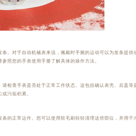
发条。对于自动机械表来说，佩戴时手腕的运动可以为发条提供
请参照您的手表使用手册了解具体的操作方法。
，请检查手表是否处于正常工作状态。这包括确认表壳、后盖等
尘或污垢积累。
发条的正常运作。您可以使用软毛刷轻轻清理这些部位，并用干