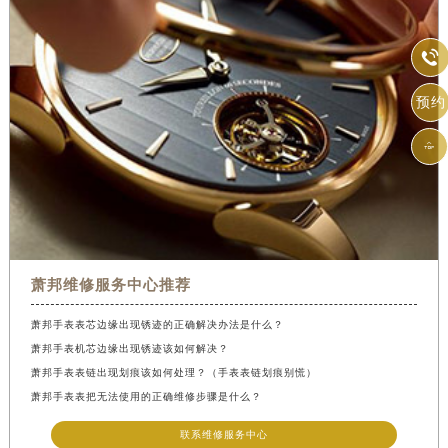

预约

萧邦维修服务中心推荐
萧邦手表表芯边缘出现锈迹的正确解决办法是什么？
萧邦手表机芯边缘出现锈迹该如何解决？
萧邦手表表链出现划痕该如何处理？（手表表链划痕别慌）
萧邦手表表把无法使用的正确维修步骤是什么？
联系维修服务中心