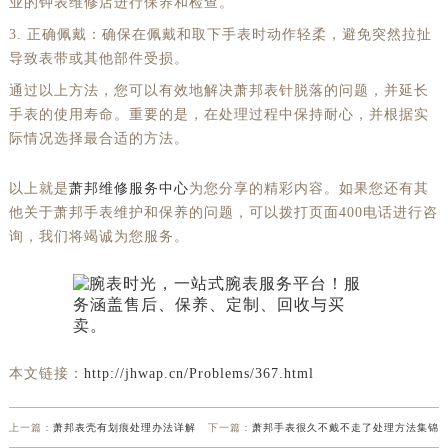
业的钟表维修店进行保养和检查。
3. 正确佩戴：确保在佩戴和取下手表时动作轻柔，避免突然拉扯
导致表带或其他部件受损。
通过以上方法，您可以有效地解决萧邦表针脱落的问题，并延长
手表的使用寿命。重要的是，在处理过程中保持耐心，并根据实
际情况选择最合适的方法。
以上就是
萧邦维修服务中心
为您分享的精彩内容。如果您还有其
他关于萧邦手表维护和保养的问题，可以拨打页面400电话进行咨
询，我们将竭诚为您服务。
本文链接：
http://jhwap.cn/Problems/367.html
上一篇：
萧邦表壳有划痕处理办法详解
下一篇：
萧邦手表很久不戴不走了处理方法集锦