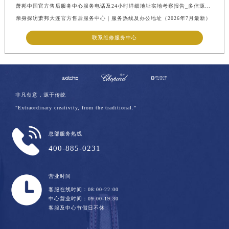
萧邦中国官方售后服务中心服务电话及24小时详细地址实地考察报告_多信源验证（2026年7月最新）
亲身探访萧邦大连官方售后服务中心｜服务热线及办公地址（2026年7月最新）
联系维修服务中心
非凡创意，源于传统
"Extraordinary creativity, from the traditional.”
总部服务热线
400-885-0231
营业时间
客服在线时间：08:00-22:00
中心营业时间：09:00-19:30
客服及中心节假日不休