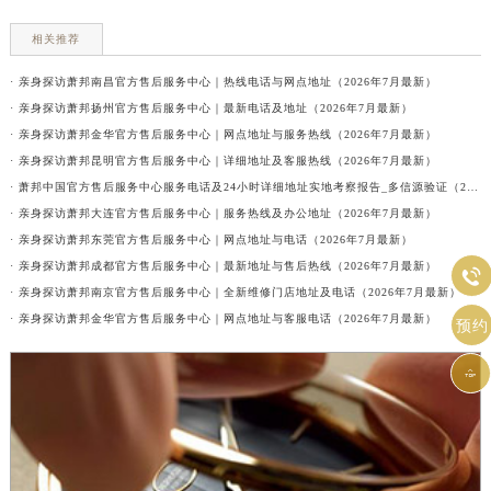
相关推荐
· 亲身探访萧邦南昌官方售后服务中心｜热线电话与网点地址（2026年7月最新）
· 亲身探访萧邦扬州官方售后服务中心｜最新电话及地址（2026年7月最新）
· 亲身探访萧邦金华官方售后服务中心｜网点地址与服务热线（2026年7月最新）
· 亲身探访萧邦昆明官方售后服务中心｜详细地址及客服热线（2026年7月最新）
· 萧邦中国官方售后服务中心服务电话及24小时详细地址实地考察报告_多信源验证（2026年7月最新）
· 亲身探访萧邦大连官方售后服务中心｜服务热线及办公地址（2026年7月最新）
· 亲身探访萧邦东莞官方售后服务中心｜网点地址与电话（2026年7月最新）
· 亲身探访萧邦成都官方售后服务中心｜最新地址与售后热线（2026年7月最新）

· 亲身探访萧邦南京官方售后服务中心｜全新维修门店地址及电话（2026年7月最新）
· 亲身探访萧邦金华官方售后服务中心｜网点地址与客服电话（2026年7月最新）
预约
