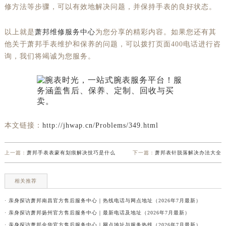
修方法等步骤，可以有效地解决问题，并保持手表的良好状态。
以上就是
萧邦维修服务中心
为您分享的精彩内容。如果您还有其
他关于萧邦手表维护和保养的问题，可以拨打页面400电话进行咨
询，我们将竭诚为您服务。
本文链接：
http://jhwap.cn/Problems/349.html
上一篇：
萧邦手表表蒙有划痕解决技巧是什么
下一篇：
萧邦表针脱落解决办法大全
相关推荐
· 亲身探访萧邦南昌官方售后服务中心｜热线电话与网点地址（2026年7月最新）
· 亲身探访萧邦扬州官方售后服务中心｜最新电话及地址（2026年7月最新）
· 亲身探访萧邦金华官方售后服务中心｜网点地址与服务热线（2026年7月最新）