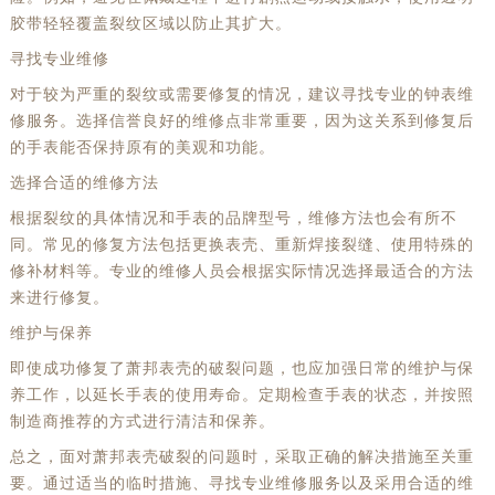
胶带轻轻覆盖裂纹区域以防止其扩大。
寻找专业维修
对于较为严重的裂纹或需要修复的情况，建议寻找专业的钟表维
修服务。选择信誉良好的维修点非常重要，因为这关系到修复后
的手表能否保持原有的美观和功能。
选择合适的维修方法
根据裂纹的具体情况和手表的品牌型号，维修方法也会有所不
同。常见的修复方法包括更换表壳、重新焊接裂缝、使用特殊的
修补材料等。专业的维修人员会根据实际情况选择最适合的方法
来进行修复。
维护与保养
即使成功修复了萧邦表壳的破裂问题，也应加强日常的维护与保
养工作，以延长手表的使用寿命。定期检查手表的状态，并按照
制造商推荐的方式进行清洁和保养。
总之，面对萧邦表壳破裂的问题时，采取正确的解决措施至关重
要。通过适当的临时措施、寻找专业维修服务以及采用合适的维