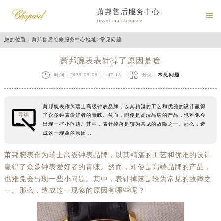
萧邦售后服务中心

tissot maintenance
您的位置：
萧邦售后维修服务中心地址
>
常见问题
萧邦腕表表针掉了原因是啥


时间：2025-05-09 11:47:18
分类：
常见问题
萧邦腕表作为瑞士高级钟表品牌，以其精湛的工艺和优雅的设计赢得
导读
了众多钟表爱好者的青睐。然而，即使是高端品牌的产品，也难免会
出现一些小问题。其中，表针掉落是较为常见的故障之一。那么，造
成这一现象的原因…
萧邦腕表作为瑞士高级钟表品牌，以其精湛的工艺和优雅的设计
赢得了众多钟表爱好者的青睐。然而，即使是高端品牌的产品，
也难免会出现一些小问题。其中，表针掉落是较为常见的故障之
一。那么，造成这一现象的原因有哪些呢？