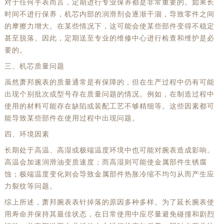
对于任何手表而言，定期进行专业保养都是非常重要的。如果长
时间不进行保养，机芯内部的润滑剂会逐渐干涸，导致零件之间
的摩擦力增大。在某些情况下，这可能会使某些部件变得不稳定
甚至脱落。因此，定期送至专业的维修中心进行检查和维护是必
要的。
三、机芯质量问题
虽然萧邦腕表的质量通常是有保障的，但在生产过程中仍有可能
出现个别批次或型号存在质量问题的情况。例如，在制造过程中
使用的材料可能存在缺陷或装配工艺不够精细等。这些因素都可
能导致某些部件在使用过程中出现问题。
四、环境因素
长期处于高温、高湿或极端温度环境中也可能对腕表造成影响。
高温会加速润滑油变质速度；而高湿则可能使金属部件生锈腐
蚀；极端温度变化则会导致金属部件热胀冷缩不均匀从而产生应
力裂纹等问题。
综上所述，萧邦腕表表针掉落的原因多种多样。为了延长腕表使
用寿命并保持其最佳状态，在日常使用中应尽量避免碰撞和剧烈