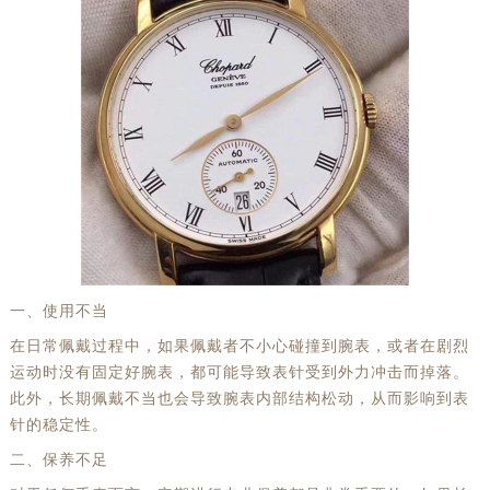
一、使用不当
在日常佩戴过程中，如果佩戴者不小心碰撞到腕表，或者在剧烈
运动时没有固定好腕表，都可能导致表针受到外力冲击而掉落。
此外，长期佩戴不当也会导致腕表内部结构松动，从而影响到表
针的稳定性。
二、保养不足