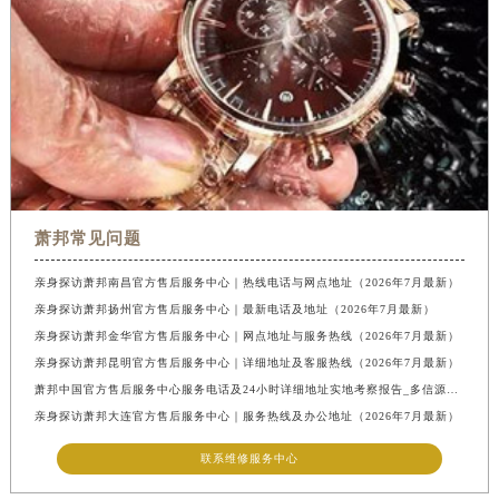
萧邦常见问题
亲身探访萧邦南昌官方售后服务中心｜热线电话与网点地址（2026年7月最新）
亲身探访萧邦扬州官方售后服务中心｜最新电话及地址（2026年7月最新）
亲身探访萧邦金华官方售后服务中心｜网点地址与服务热线（2026年7月最新）
亲身探访萧邦昆明官方售后服务中心｜详细地址及客服热线（2026年7月最新）
萧邦中国官方售后服务中心服务电话及24小时详细地址实地考察报告_多信源验证（2026年7月最新）
亲身探访萧邦大连官方售后服务中心｜服务热线及办公地址（2026年7月最新）
联系维修服务中心