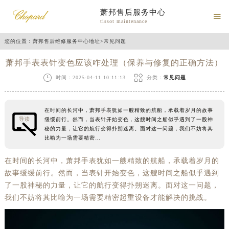
萧邦售后服务中心

tissot maintenance
您的位置：
萧邦售后维修服务中心地址
>
常见问题
萧邦手表表针变色应该咋处理（保养与修复的正确方法）


时间：2025-04-11 10:11:13
分类：
常见问题
在时间的长河中，萧邦手表犹如一艘精致的航船，承载着岁月的故事
导读
缓缓前行。然而，当表针开始变色，这艘时间之船似乎遇到了一股神
秘的力量，让它的航行变得扑朔迷离。面对这一问题，我们不妨将其
比喻为一场需要精密…
在时间的长河中，萧邦手表犹如一艘精致的航船，承载着岁月的
故事缓缓前行。然而，当表针开始变色，这艘时间之船似乎遇到
了一股神秘的力量，让它的航行变得扑朔迷离。面对这一问题，
我们不妨将其比喻为一场需要精密起重设备才能解决的挑战。