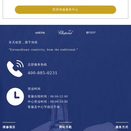
联系维修服务中心
非凡创意，源于传统
"Extraordinary creativity, from the traditional.”
总部服务热线
400-885-0231
营业时间
客服在线时间：08:00-22:00
中心营业时间：09:00-19:30
客服及中心节假日不休
维修项目
网站导航
服务方式