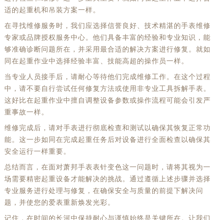
适的起重机和吊装方案一样。
在寻找维修服务时，我们应选择信誉良好、技术精湛的手表维修
专家或品牌授权服务中心。他们具备丰富的经验和专业知识，能
够准确诊断问题所在，并采用最合适的解决方案进行修复。就如
同在起重作业中选择经验丰富、技能高超的操作员一样。
当专业人员接手后，请耐心等待他们完成维修工作。在这个过程
中，请不要自行尝试任何修复方法或使用非专业工具拆解手表。
这好比在起重作业中擅自调整设备参数或操作流程可能会引发严
重事故一样。
维修完成后，请对手表进行彻底检查和测试以确保其恢复正常功
能。这一步如同在完成起重任务后对设备进行全面检查以确保其
安全运行一样重要。
总结而言，在面对萧邦手表表针变色这一问题时，请将其视为一
场需要精密起重设备才能解决的挑战。通过遵循上述步骤并选择
专业服务进行处理与修复，在确保安全与质量的前提下解决问
题，并使您的爱表重新焕发光彩。
记住，在时间的长河中保持耐心与谨慎始终是关键所在。让我们