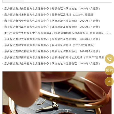
· 亲身探访萧邦南昌官方售后服务中心｜热线电话与网点地址（2026年7月最新）
· 亲身探访萧邦扬州官方售后服务中心｜最新电话及地址（2026年7月最新）
· 亲身探访萧邦金华官方售后服务中心｜网点地址与服务热线（2026年7月最新）
· 亲身探访萧邦昆明官方售后服务中心｜详细地址及客服热线（2026年7月最新）
· 萧邦中国官方售后服务中心服务电话及24小时详细地址实地考察报告_多信源验证（2026年7月最新）
· 亲身探访萧邦大连官方售后服务中心｜服务热线及办公地址（2026年7月最新）
· 亲身探访萧邦东莞官方售后服务中心｜网点地址与电话（2026年7月最新）
· 亲身探访萧邦成都官方售后服务中心｜最新地址与售后热线（2026年7月最新）
· 亲身探访萧邦南京官方售后服务中心｜全新维修门店地址及电话（2026年7月最新）

· 亲身探访萧邦金华官方售后服务中心｜网点地址与客服电话（2026年7月最新）
预约
