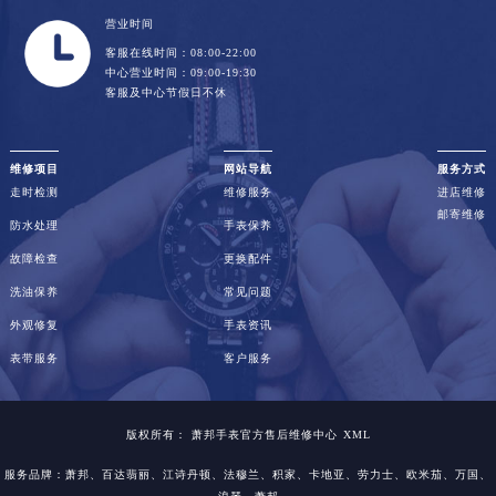
营业时间
客服在线时间：08:00-22:00
中心营业时间：09:00-19:30
客服及中心节假日不休
维修项目
网站导航
服务方式
走时检测
维修服务
进店维修
邮寄维修
防水处理
手表保养
故障检查
更换配件
洗油保养
常见问题
外观修复
手表资讯
表带服务
客户服务
版权所有：
萧邦手表官方售后维修中心
XML
服务品牌：
萧邦
、百达翡丽、江诗丹顿、法穆兰、积家、卡地亚、劳力士、欧米茄、万国、