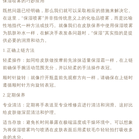
保湿喷雾的巧妙应用
既然问题已经明确，那么我们就可以采取相应的措施来解决它。
在这里，“保湿喷雾”并非指传统意义上的化妆品喷雾，而是比喻
性地指代一种方法或技巧。就像我们在皮肤保养中使用保湿喷雾
为肌肤补水一样，在解决手表发条问题时，“保湿”其实指的是提
供必要的润滑和动力。
1.正确上链方法
轻柔操作：如同给皮肤做按摩前先涂抹适量保湿霜一样，在上链
前确保手腕活动范围充分，并以轻柔的手法操作表冠。
顺时针旋转：就像拧开瓶盖前先观察方向一样，请确保在上链时
遵循顺时针方向旋转表冠。
2.定期保养
专业清洁：定期将手表送至专业维修店进行清洁和润滑。这好比
给皮肤做深层清洁和护理。
适当存放：避免长时间暴露在极端温度或干燥环境中。可以想象
为将保湿喷雾均匀喷洒在皮肤表面后用柔软毛巾轻轻拍打吸收多
余的水分。