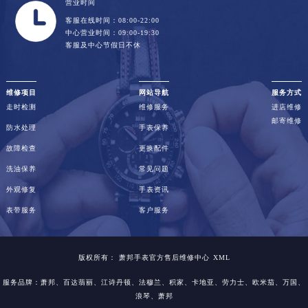
营业时间
客服在线时间：08:00-22:00
中心营业时间：09:00-19:30
客服及中心节假日不休
维修项目
网站导航
服务方式
走时检测
维修服务
进店维修
邮寄维修
防水处理
手表保养
故障检查
更换配件
洗油保养
常见问题
外观修复
手表资讯
表带服务
客户服务
版权所有：
萧邦手表官方售后维修中心
XML
服务品牌：
萧邦
、百达翡丽、江诗丹顿、法穆兰、积家、卡地亚、劳力士、欧米茄、万国、
浪琴、萧邦