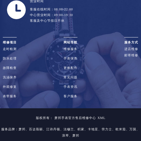
营业时间
客服在线时间：08:00-22:00
中心营业时间：09:00-19:30
客服及中心节假日不休
维修项目
网站导航
服务方式
走时检测
维修服务
进店维修
邮寄维修
防水处理
手表保养
故障检查
更换配件
洗油保养
常见问题
外观修复
手表资讯
表带服务
客户服务
版权所有：
萧邦手表官方售后维修中心
XML
服务品牌：
萧邦
、百达翡丽、江诗丹顿、法穆兰、积家、卡地亚、劳力士、欧米茄、万国、
浪琴、萧邦